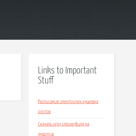
Links to Important
Stuff
Расписание электричек кущевка
ростов
Скачать игру спрингфилд на
андроид