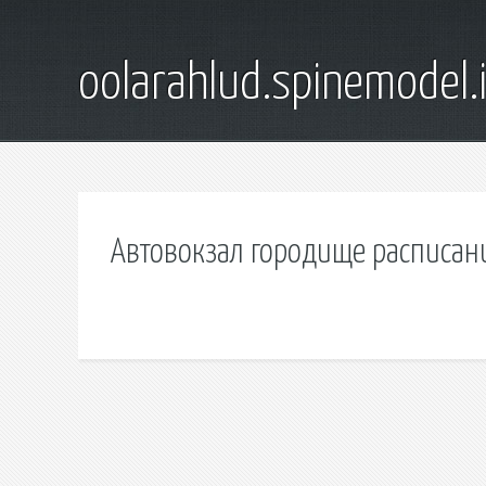
oolarahlud.spinemodel.
Автовокзал городище расписан