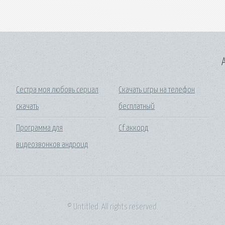
A
Сестра моя любовь сериал
Скачать игры на телефон
скачать
бесплатный
Программа для
Cf аккорд
видеозвонков андроид
© Untitled. All rights reserved.