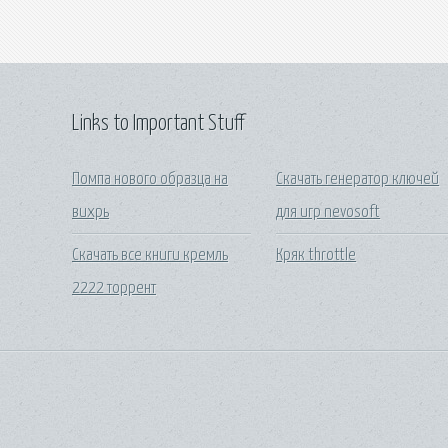
Links to Important Stuff
Помпа нового образца на
Скачать генератор ключей
вихрь
для игр nevosoft
Скачать все книги кремль
Кряк throttle
2222 торрент