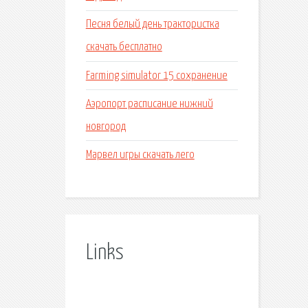
Песня белый день трактористка
скачать бесплатно
Farming simulator 15 сохранение
Аэропорт расписание нижний
новгород
Марвел игры скачать лего
Links