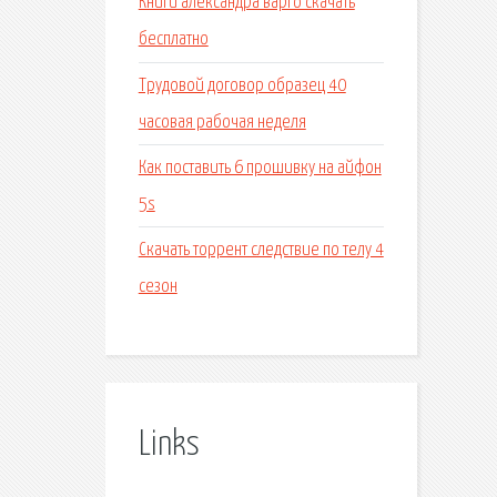
Книги александра варго скачать
бесплатно
Трудовой договор образец 40
часовая рабочая неделя
Как поставить 6 прошивку на айфон
5s
Скачать торрент следствие по телу 4
сезон
Links