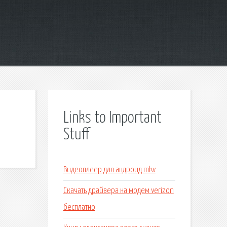
Links to Important
Stuff
Видеоплеер для андроид mkv
Скачать драйвера на модем verizon
бесплатно