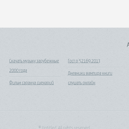
A
Скачать музыку зарубежные
Гост р 52169 2013
2000 года
Дневники вампира книги
Фильм саранча сценарий
слушать онлайн
© Untitled. All rights reserved.