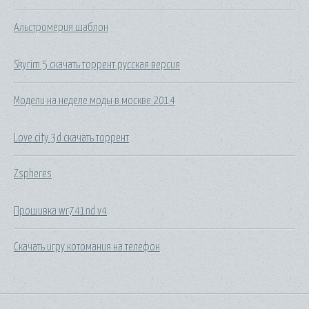
Альстромерия шаблон
Skyrim 5 скачать торрент русская версия
Модели на неделе моды в москве 2014
Love city 3d скачать торрент
Zspheres
Прошивка wr741nd v4
Скачать игру котомания на телефон