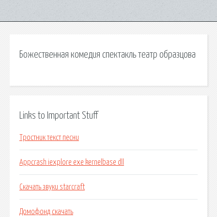
Божественная комедия спектакль театр образцова
Links to Important Stuff
Тростник текст песни
Appcrash iexplore exe kernelbase dll
Скачать звуки starcraft
Домофонд скачать