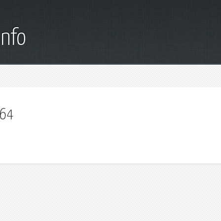
info
 64