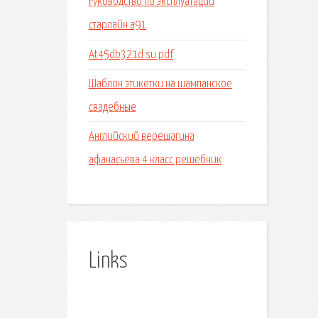
Руководство по эксплуатации
старлайн а91
At45db321d su pdf
Шаблон этикетки на шампанское
свадебные
Английский верещагина
афанасьева 4 класс решебник
Links