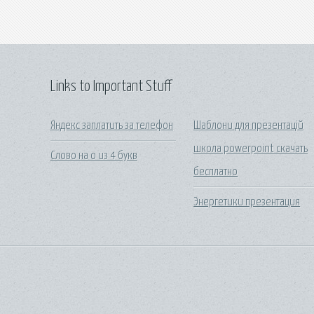
Links to Important Stuff
Яндекс заплатить за телефон
Шаблони для презентацій
школа powerpoint скачать
Слово на о из 4 букв
бесплатно
Энергетики презентация