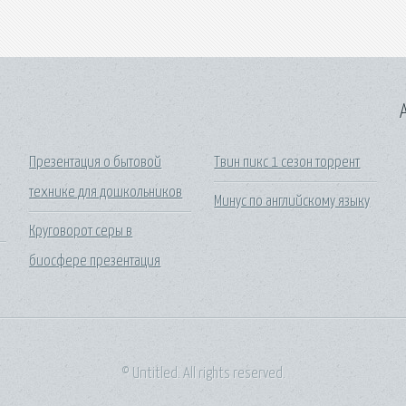
A
Презентация о бытовой
Твин пикс 1 сезон торрент
технике для дошкольников
Минус по английскому языку
Круговорот серы в
биосфере презентация
© Untitled. All rights reserved.