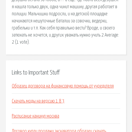
я нашла только двух, одна чинит машину, другая работает в
полиции. Мальчишки подросли, и на детской площадке
начинаются нешуточные баталии за совочки, ведерки,
грабельки и т.п. Как себя правильно вести? Вроде, и своего
затюкать не хочется, и других уважать нужно учить 2 Average:
2 (1 vote).
Links to Important Stuff
Образец договора на финансовую помощь от учредителя
Скачать моды на версию 1 8 3
Расписание каникул москва
Договор купли продажи экскаватора образец скачать