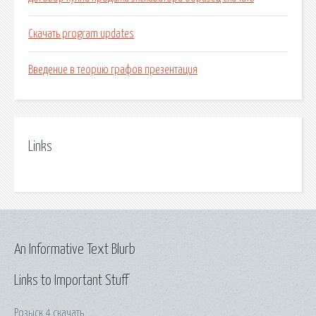
Скачать program updates
Введение в теорию графов презентация
Links
An Informative Text Blurb
Links to Important Stuff
Розыск 4 скачать