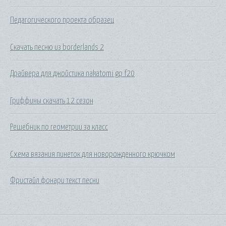
Педагогического проекта образец
Скачать песню из borderlands 2
Драйвера для джойстика nakatomi gp f20
Гриффины скачать 12 сезон
Решебник по геометрии за класс
Схема вязания пинеток для новорожденного крючком
Фристайл фонари текст песни