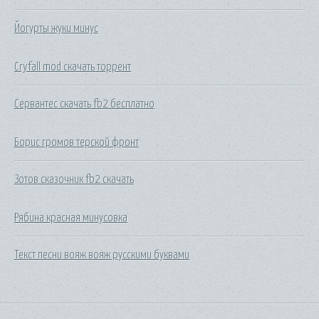
Йогурты жуки минус
Cryfall mod скачать торрент
Сервантес скачать fb2 бесплатно
Борис громов терской фронт
Зотов сказочник fb2 скачать
Рябина красная минусовка
Текст песни вояж вояж русскими буквами