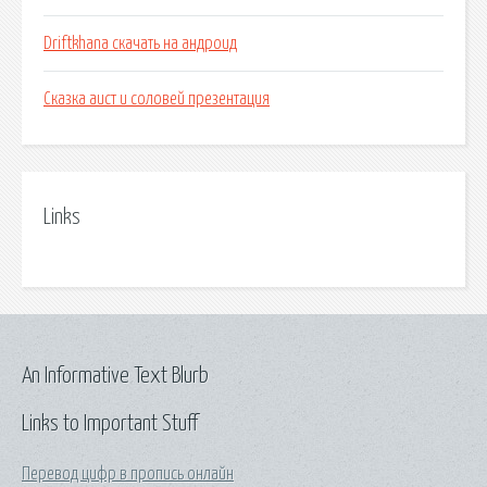
Driftkhana скачать на андроид
Сказка аист и соловей презентация
Links
An Informative Text Blurb
Links to Important Stuff
Перевод цифр в пропись онлайн