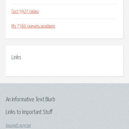
Гост 5927 гайки
Ms 7360 скачать драйвер
Links
An Informative Text Blurb
Links to Important Stuff
Анидаб другая