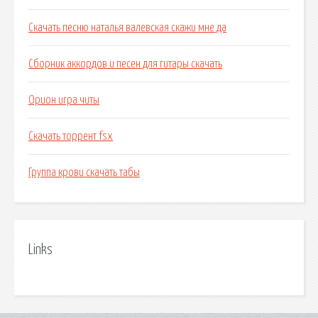
Скачать песню наталья валевская скажи мне да
Сборник аккордов и песен для гитары скачать
Орион игра читы
Скачать торрент fsx
Группа крови скачать табы
Links