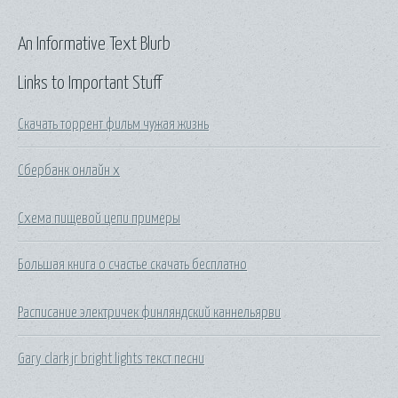
An Informative Text Blurb
Links to Important Stuff
Скачать торрент фильм чужая жизнь
Сбербанк онлайн х
Схема пищевой цепи примеры
Большая книга о счастье скачать бесплатно
Расписание электричек финляндский каннельярви
Gary clark jr bright lights текст песни