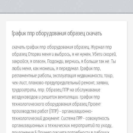
График ппр оборудования образец скачать
скачать график ппр оборудования образец. Журнал ппр
образец Оторви меня и выбрось, я не нужен, Убеги скорей,
закройся, я опасен, Подожди, вернись, я больше так не. Ты
люби меня, как можешь, я передумал. График ппр,
регламентные работы, эксплуатация недвижимости, тоир,
чек-лист, планово-предупредительный ремонт, заявки,
трудозатраты, ппр. Образец ППР на обслуживание
воздуховодов и решеток вентиляции. график ппр
технологического оборудования образец Проект
производства работ (ППР) - организационно-
технологический документ. Система ПРР - совокупность
организационных и технических мероприятий по уходу,
приложение Б Пример расчета потребности в рабочих