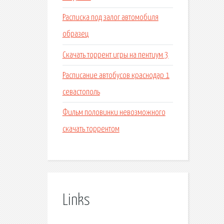
Расписка под залог автомобиля
образец
Скачать торрент игры на пентиум 3
Расписание автобусов краснодар 1
севастополь
Фильм половинки невозможного
скачать торрентом
Links