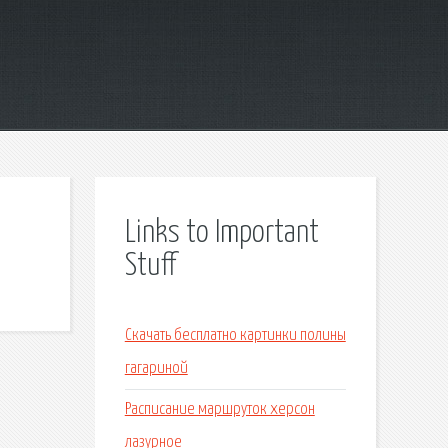
Links to Important
Stuff
Скачать бесплатно картинки полины
гагариной
Расписание маршруток херсон
лазурное