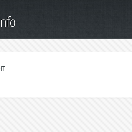
info
нт