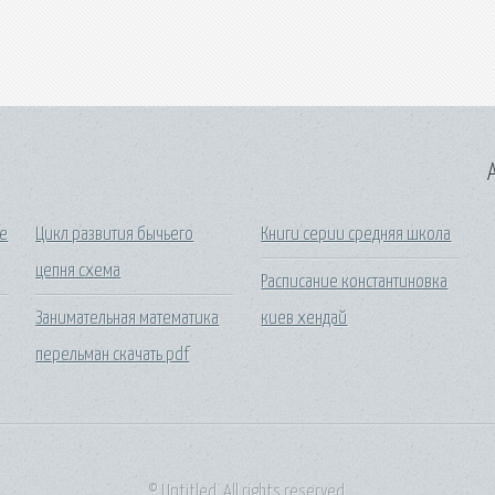
A
се
Цикл развития бычьего
Книги серии средняя школа
цепня схема
Расписание константиновка
Занимательная математика
киев хендай
перельман скачать pdf
© Untitled. All rights reserved.