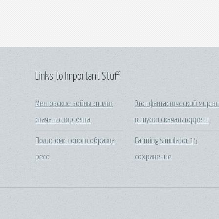
Links to Important Stuff
Ментовские войны эпилог
Этот фантастический мир в
скачать с торрента
выпуски скачать торрент
Полис омс нового образца
Farming simulator 15
ресо
сохранение