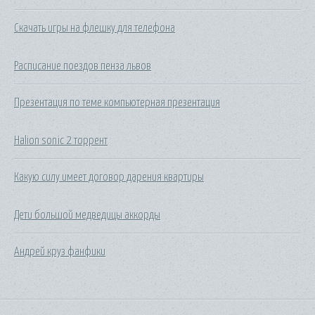
Скачать игры на флешку для телефона
Расписание поездов пенза львов
Презентация по теме компьютерная презентация
Halion sonic 2 торрент
Какую силу имеет договор дарения квартиры
Дети большой медведицы аккорды
Андрей круз фанфики