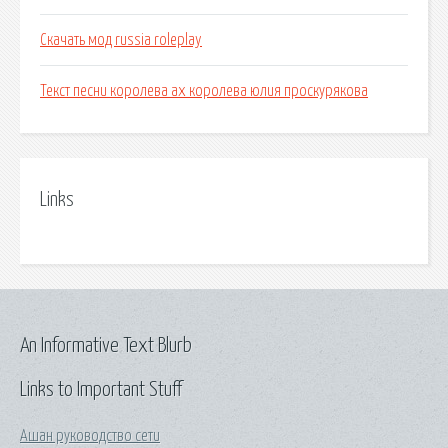
Скачать мод russia roleplay
Текст песни королева ах королева юлия проскурякова
Links
An Informative Text Blurb
Links to Important Stuff
Ашан руководство сети