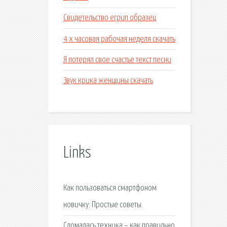
Свидетельство егрип образец
4 х часовая рабочая неделя скачать
Я потерял свое счастье текст песни
Звук крика женщины скачать
Links
Как пользоваться смартфоном
новичку: Простые советы.
Сломалась техника – как правильно