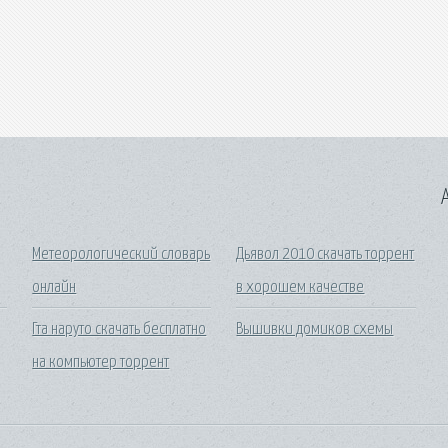
A
Метеорологический словарь
Дьявол 2010 скачать торрент
онлайн
в хорошем качестве
Гта наруто скачать бесплатно
Вышивки домиков схемы
на компьютер торрент