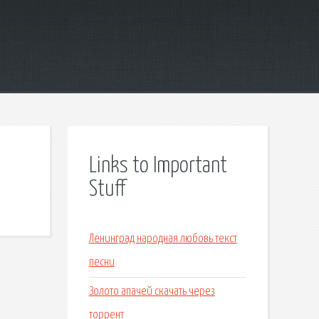
Links to Important
Stuff
Ленинград народная любовь текст
песни
Золото апачей скачать через
торрент