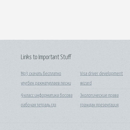
Links to Important Stuff
Mp3 скачать бесплатно
Visa driver development
улугбек рахматуллаев песни
wizard
9 класс информатика босова
Экологические права
рабочая тетрадь гдз
граждан презентация