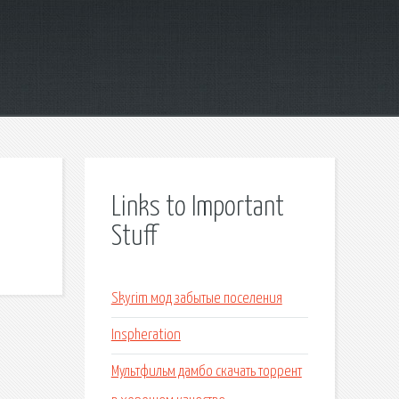
Links to Important
Stuff
Skyrim мод забытые поселения
Inspheration
Мультфильм дамбо скачать торрент