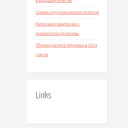
в хорошем качестве
Скачать игру космическая стратегия
Расписание электричек с
красногорска до москвы
Образец расчета отпускных в 2014
году рк
Links