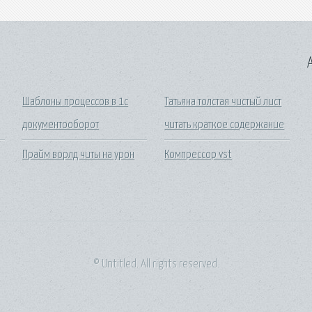
A
Шаблоны процессов в 1с
Татьяна толстая чистый лист
документооборот
читать краткое содержание
Прайм ворлд читы на урон
Компрессор vst
© Untitled. All rights reserved.