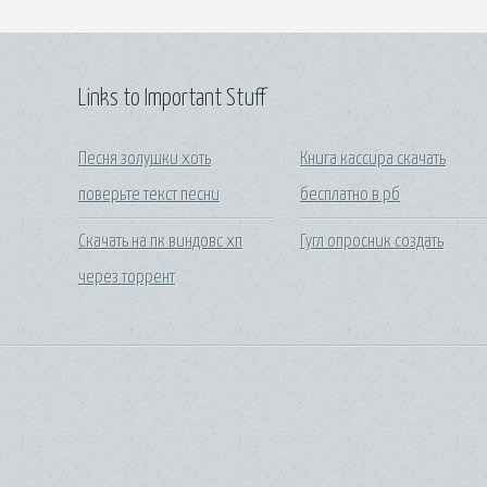
Links to Important Stuff
Песня золушки хоть
Книга кассира скачать
поверьте текст песни
бесплатно в рб
Скачать на пк виндовс хп
Гугл опросник создать
через торрент