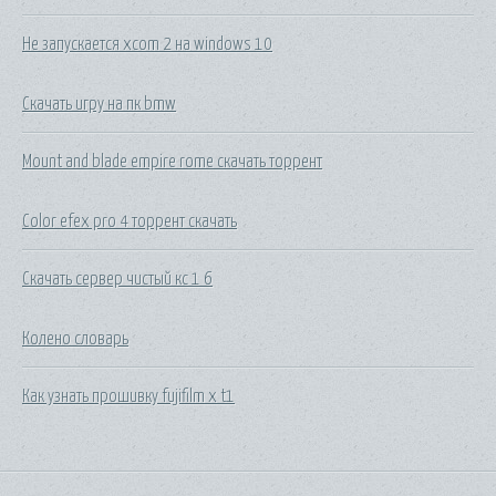
Не запускается xcom 2 на windows 10
Скачать игру на пк bmw
Mount and blade empire rome скачать торрент
Color efex pro 4 торрент скачать
Скачать сервер чистый кс 1 6
Колено словарь
Как узнать прошивку fujifilm x t1