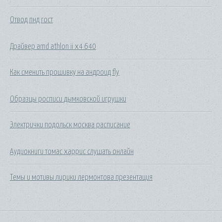
Отвод пнд гост
Драйвер amd athlon ii x4 640
Как сменить прошивку на андроид fly
Образцы росписи дымковской игрушки
Электрички подольск москва расписание
Аудиокниги томас харрис слушать онлайн
Темы и мотивы лирики лермонтова презентация