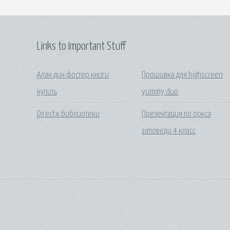
Links to Important Stuff
Алан дин фостер книги
Прошивка для highscreen
купить
yummy duo
Directx библиотеки
Презентация по орксэ
заповеди 4 класс