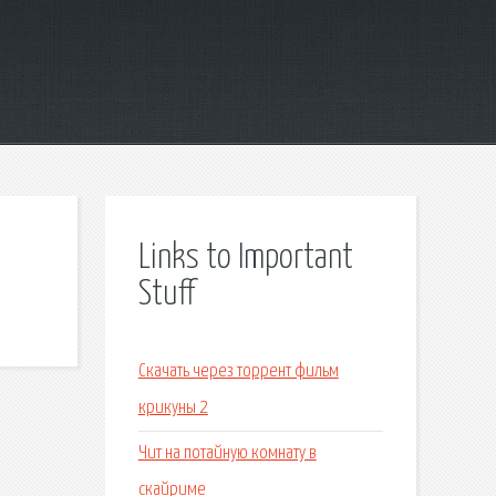
Links to Important
Stuff
Скачать через торрент фильм
крикуны 2
Чит на потайную комнату в
скайриме