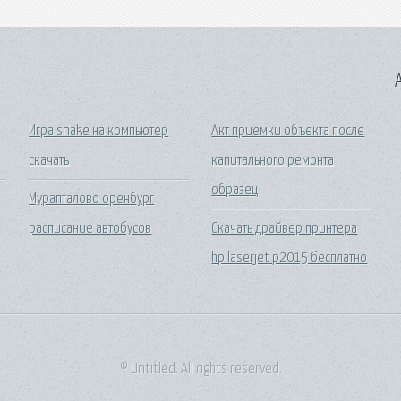
A
Игра snake на компьютер
Акт приемки объекта после
скачать
капитального ремонта
образец
Мурапталово оренбург
расписание автобусов
Скачать драйвер принтера
hp laserjet p2015 бесплатно
© Untitled. All rights reserved.