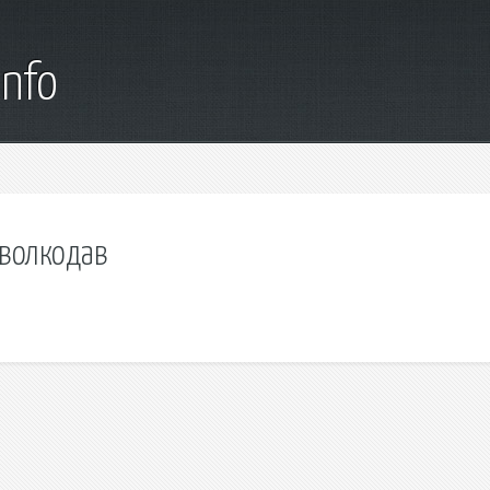
info
 волкодав