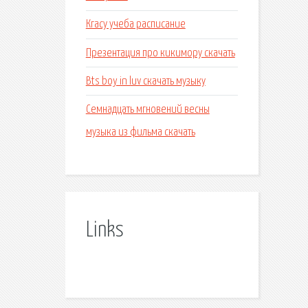
Кгасу учеба расписание
Презентация про кикимору скачать
Bts boy in luv скачать музыку
Семнадцать мгновений весны
музыка из фильма скачать
Links