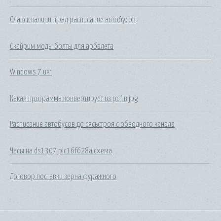
Славск калининград расписание автобусов
Скайрим моды болты для арбалета
Windows 7 ukr
Какая программа конвертирует из pdf в jpg
Расписание автобусов до сясьстроя с обводного канала
Часы на ds1307 pic16f628a схема
Договор поставки зерна фуражного