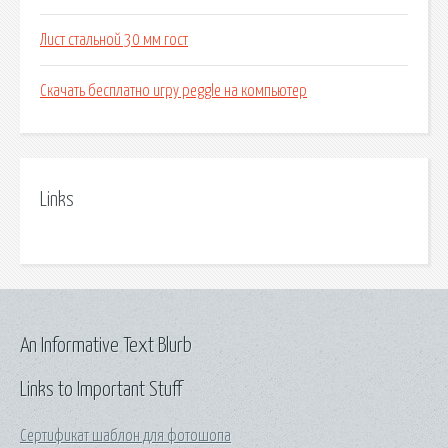
Лист стальной 30 мм гост
Скачать бесплатно игру peggle на компьютер
Links
An Informative Text Blurb
Links to Important Stuff
Сертификат шаблон для фотошопа