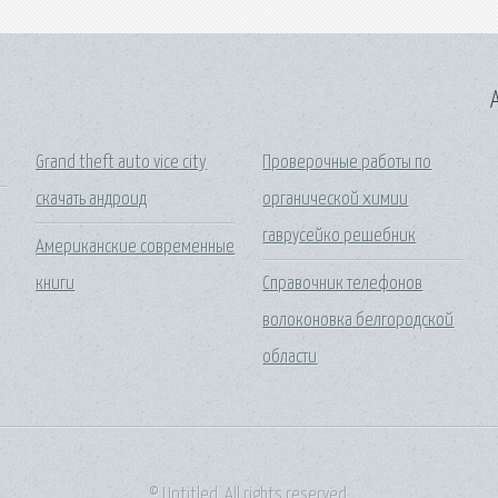
A
Grand theft auto vice city
Проверочные работы по
скачать андроид
органической химии
гаврусейко решебник
Американские современные
книги
Справочник телефонов
волоконовка белгородской
области
© Untitled. All rights reserved.