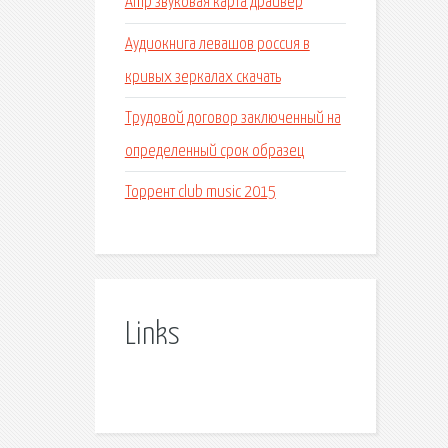
Amp звуковая карта драйвер
Аудиокнига левашов россия в
кривых зеркалах скачать
Трудовой договор заключенный на
определенный срок образец
Торрент club music 2015
Links