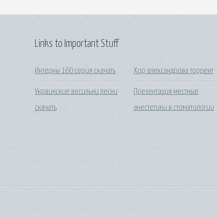
Links to Important Stuff
Интерны 160 серия скачать
Хор александрова торрент
Украинские весильни песни
Презентация местные
скачать
анестетики в стоматологии