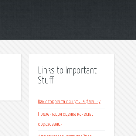
Links to Important
Stuff
Как с торрента скинуть на флешку
Презентация оценка качества
образования