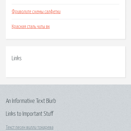
Фриволите схемы салфетки
Красная сталь читы вк
Links
An Informative Text Blurb
Links to Important Stuff
Текст песен вилли токарева