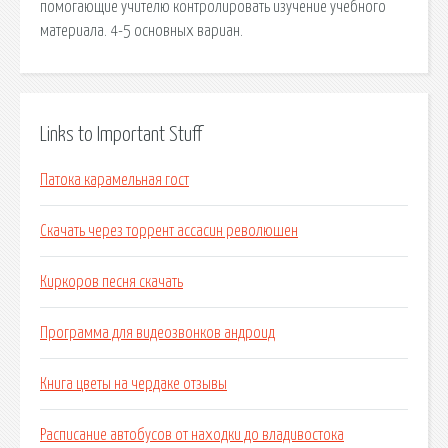
помогающие учителю контролировать изучение учебного
материала. 4-5 основных вариан.
Links to Important Stuff
Патока карамельная гост
Скачать через торрент ассасин революшен
Киркоров песня скачать
Программа для видеозвонков андроид
Книга цветы на чердаке отзывы
Расписание автобусов от находки до владивостока