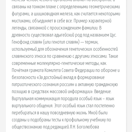
связаны на тонком плане с определенными геометрическими
фигурами, а шишковидная железа, как считается некоторыми
мистиками, объединяет в себе все. Пример характерной
легенды, связанной с происхождением фамилии. В
древности существовал адыгейский род под названием Цус.
Генофонд славян (или генотип славян) — термин,
используемый для обозначения генетических особенностей
славянского этноса по сравнению с другими этносами. Такие
современные молекулярно-генетические методы, как.
Почётная грамота Комитета Совета Федерации по обороне и
безопасности «За достойный вклад в формирование
патриотического сознания россиян и активную гражданскую
позицию в средствах массовой информации». Введение.
Виртуальная коммуникация породила особый язык – язык
виртуального общения. Этот особый язык стал постепенно
перебираться в нашу повседневную жизнь. Мной были
созданы и подобраны тесты к профильному учебнику по
обществознанию под редакцией Л.Н. Боголюбова