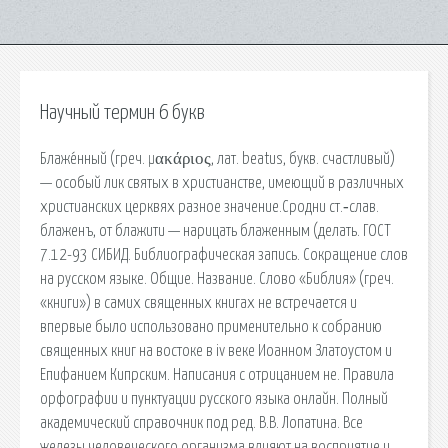
Научный термин 6 букв
Блаже́нный (греч. μακάριος, лат. beatus, букв. счастливый)
— особый лик святых в христианстве, имеющий в различных
христианских церквях разное значение.Сродни ст.‑слав.
блаженъ, от блажити — нарицать блаженным (делать. ГОСТ
7.12-93 СИБИД. Библиографическая запись. Сокращение слов
на русском языке. Общие. Название. Слово «Библия» (греч.
«книги») в самих священных книгах не встречается и
впервые было использовано применительно к собранию
священных книг на востоке в iv веке Иоанном Златоустом и
Епифанием Кипрским. Написания с отрицанием не. Правила
орфографии и пунктуации русского языка онлайн. Полный
академический справочник под ред. В.В. Лопатина. Все
железы человеческого организма влияют на восприятие и