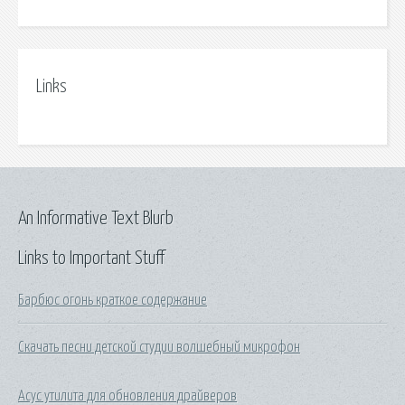
Links
An Informative Text Blurb
Links to Important Stuff
Барбюс огонь краткое содержание
Скачать песни детской студии волшебный микрофон
Асус утилита для обновления драйверов