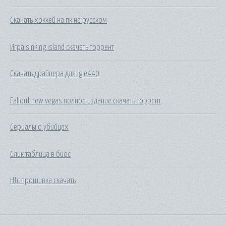
Скачать хоккей на пк на русском
Игра sinking island скачать торрент
Скачать драйвера для lg e440
Fallout new vegas полное издание скачать торрент
Сериалы о убийцах
Слик таблица в биос
Htc прошивка скачать