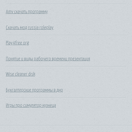
Amv скачать программу
Скачать мод russia roleplay
Play4free org
Понятие и виды рабочего времени презентация
Wise cleaner disk
Бухгалтерские программы в днр
Игры про симулятор кузнеца