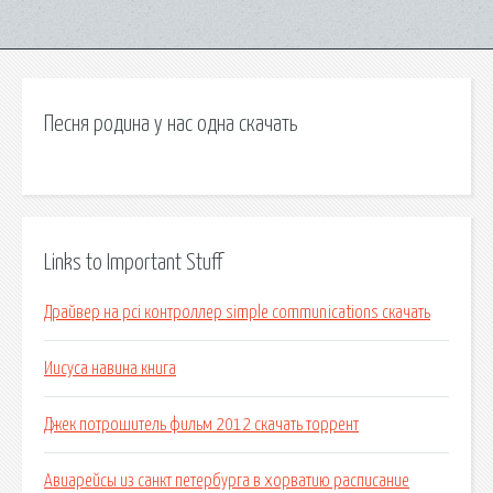
Песня родина у нас одна скачать
Links to Important Stuff
Драйвер на pci контроллер simple communications скачать
Иисуса навина книга
Джек потрошитель фильм 2012 скачать торрент
Авиарейсы из санкт петербурга в хорватию расписание