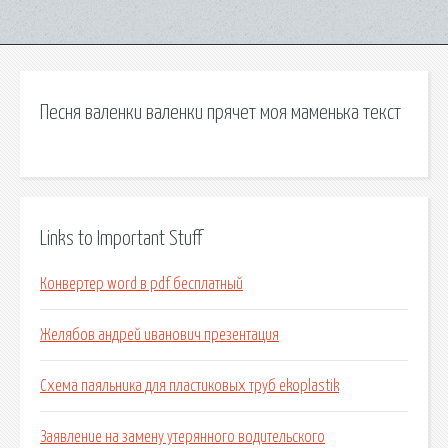
Песня валенки валенки прячет моя маменька текст
Links to Important Stuff
Конвертер word в pdf бесплатный
Желябов андрей иванович презентация
Схема паяльника для пластиковых труб ekoplastik
Заявление на замену утерянного водительского