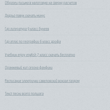
Образец письма в налоговую на сверку расчетов
Дзідзьо павук скачать минус
Гдз литература 9 класс бунеев
Гдз атлас по географии 6 класс дрофа
Учебник enjoy english 7 класс скачать бесплатно
Оранжевый хит сезона фанфики
Расписание электрички савеловский вокзал талдом
Текст песни всего полшага