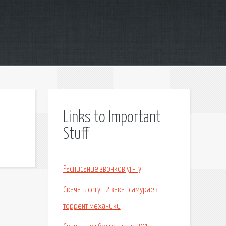
Links to Important
Stuff
Расписание звонков угнту
Скачать сегун 2 закат самураев
торрент механики