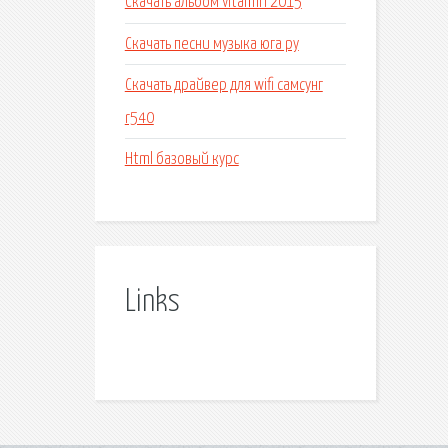
Скачать альбом vitamin 2015
Скачать песни музыка юга ру
Скачать драйвер для wifi самсунг
r540
Html базовый курс
Links