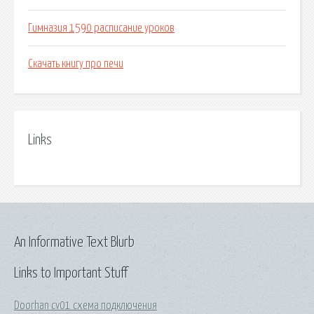
Гимназия 1590 расписание уроков
Скачать книгу про печи
Links
An Informative Text Blurb
Links to Important Stuff
Doorhan cv01 схема подключения