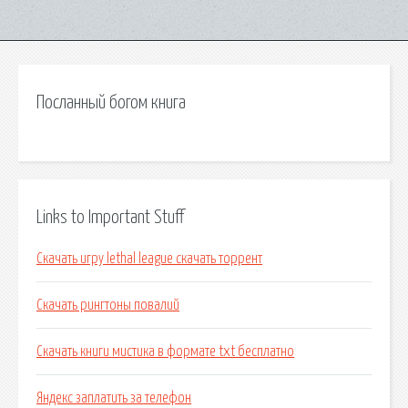
Посланный богом книга
Links to Important Stuff
Скачать игру lethal league скачать торрент
Скачать рингтоны повалий
Скачать книги мистика в формате txt бесплатно
Яндекс заплатить за телефон