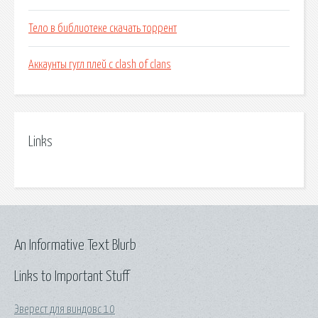
Тело в библиотеке скачать торрент
Аккаунты гугл плей с clash of clans
Links
An Informative Text Blurb
Links to Important Stuff
Эверест для виндовс 10