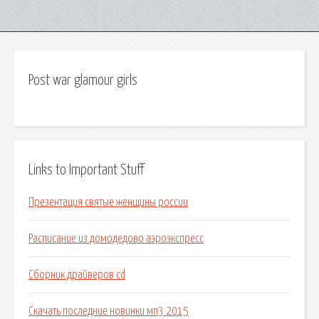
Post war glamour girls
Links to Important Stuff
Презентация святые женщины россии
Расписание из домодедово аэроэкспресс
Сборник драйверов cd
Скачать последние новинки мп3 2015