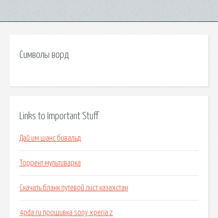
Символы ворд
Links to Important Stuff
Дай им шанс бивальд
Торрент мультиварка
Скачать бланк путевой лист казахстан
4pda ru прошивка sony xperia z