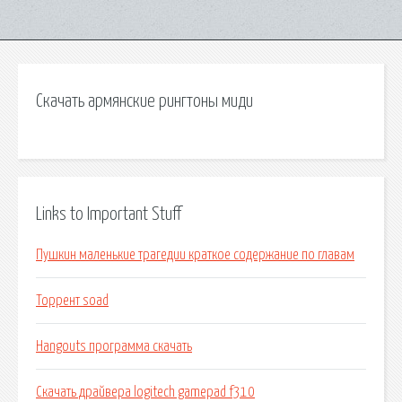
Скачать армянские рингтоны миди
Links to Important Stuff
Пушкин маленькие трагедии краткое содержание по главам
Торрент soad
Hangouts программа скачать
Скачать драйвера logitech gamepad f310