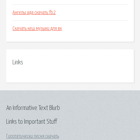
Ангелы ада скачать fb2
Скачать кеш музыки для вк
Links
An Informative Text Blurb
Links to Important Stuff
Гипотетически песня скачать