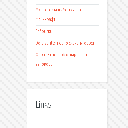
Музыка скачать бесплатно
майнкрафт
Забриски
Dora venter порно скачать торрент
Образец иска об оспаривании
выговора
Links