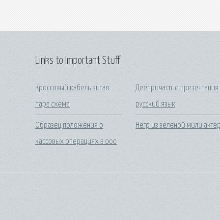
Links to Important Stuff
Кроссовый кабель витая
Деепричастие презентация
пара схема
русский язык
Образец положения о
Негр из зеленой мили акте
кассовых операциях в ооо