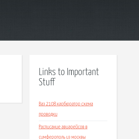
Links to Important
Stuff
Ваз 2108 карбюратор схема
проводки
Расписание авиарейсов в
симферополь из москвы