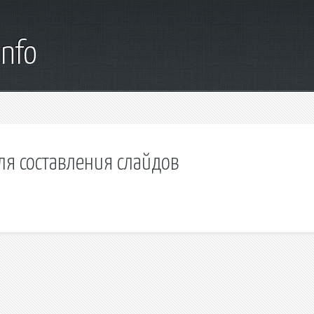
info
ля составления слайдов