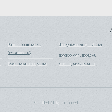
A
Dum dee dum скачать
Иногда великая идея фильм
бесплатно mp3
Договор купли продажи
р
Казаки казаки минусовка
жилого дома с залогом
© Untitled. All rights reserved.