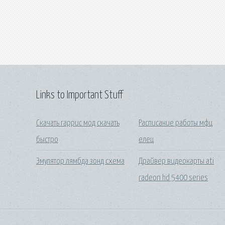
Links to Important Stuff
Скачать гаррис мод скачать
Расписание работы мфц
быстро
елец
Эмулятор лямбда зонд схема
Драйвер видеокарты ati
radeon hd 5400 series