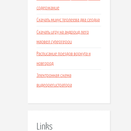
содержание
Скачать минус терлеева два сердца
Скачать игру на андроид лего
марвел супергерои
Расписание поездов воркута н
новгород
Электронная схема
видеорегистратора
Links