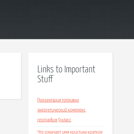
Links to Important
Stuff
Презентация топливно
энергетический комплекс
география 9 класс
Что означает имя кристина краткое