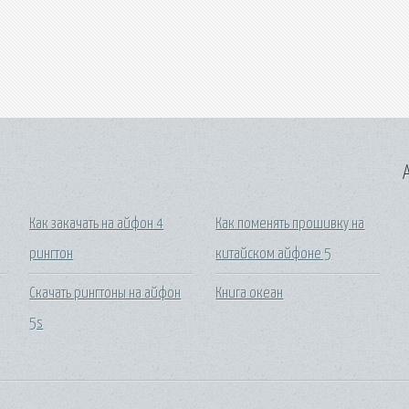
A
Как закачать на айфон 4
Как поменять прошивку на
рингтон
китайском айфоне 5
Скачать рингтоны на айфон
Книга океан
5s