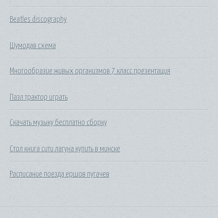
Beatles discography
Шумодав схема
Многообразие живых организмов 7 класс презентация
Пазл трактор играть
Скачать музыку бесплатно сборку
Стол книга сити лагуна купить в минске
Расписание поезда ершов пугачев