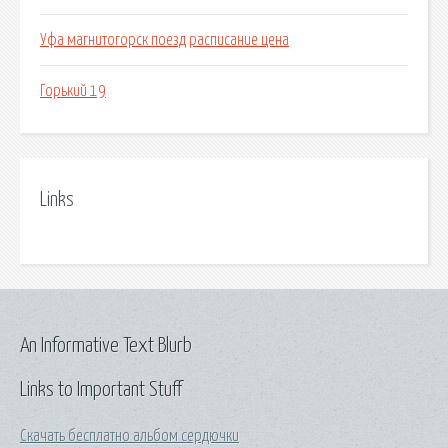
Уфа магнитогорск поезд расписание цена
Горький 19
Links
An Informative Text Blurb
Links to Important Stuff
Скачать бесплатно альбом сердючки