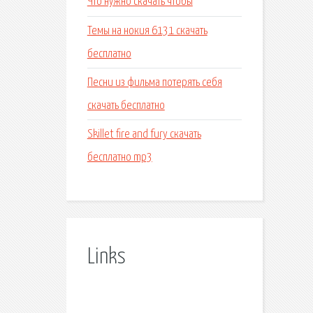
Что нужно скачать чтобы
Темы на нокия 6131 скачать
бесплатно
Песни из фильма потерять себя
скачать бесплатно
Skillet fire and fury скачать
бесплатно mp3
Links