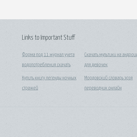
Links to Important Stuff
Форма под 11 журнал учета
Скачать мультики на андрои
водопотребления скачать
для девочек
Купить книгу легенды ночных
Мордовский словарь эрзя
стражей
переводчик онлайн