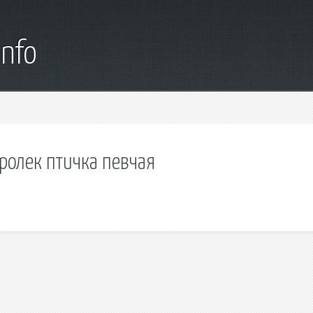
info
оролек птичка певчая