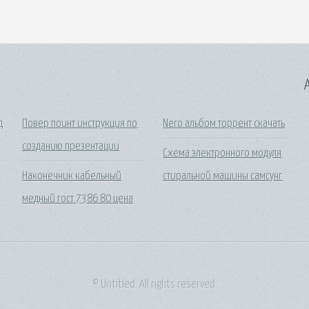
A
д
Повер поинт инструкция по
Nero альбом торрент скачать
созданию презентации
Схема электронного модуля
Наконечник кабельный
стиральной машины самсунг
медный гост 7386 80 цена
© Untitled. All rights reserved.