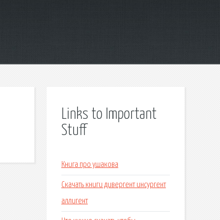
Links to Important
Stuff
Книга про ушакова
Скачать книги дивергент инсургент
аллигент