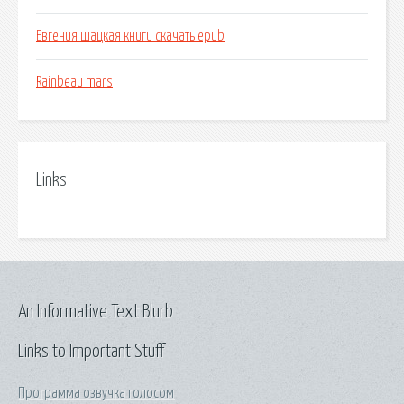
Евгения шацкая книги скачать epub
Rainbeau mars
Links
An Informative Text Blurb
Links to Important Stuff
Программа озвучка голосом