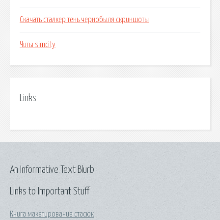
Скачать сталкер тень чернобыля скриншоты
Читы simcity
Links
An Informative Text Blurb
Links to Important Stuff
Книга макетирование стасюк