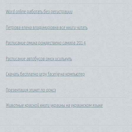
Word online работать без регистрации
Петрова елена владимировна все книги читать
Расписание омика рождествено самара 2014
Расписание автобусов омск исилькуль
Скачать бесплатно игру facerig на компьютер
Презентация этикет по орксэ
Животные красной книги украины на украинском языке