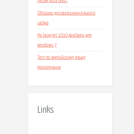
Песня дота текст
Образец договора вексельного
займа
Hp laserjet 1010 драйвер для
windows 7
Тест по английскому языку
презентация
Links