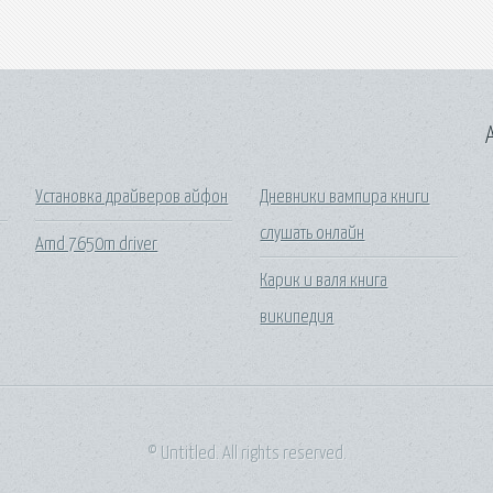
A
Установка драйверов айфон
Дневники вампира книги
слушать онлайн
Amd 7650m driver
Карик и валя книга
википедия
© Untitled. All rights reserved.