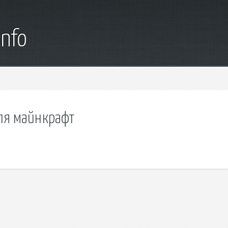
info
для майнкрафт