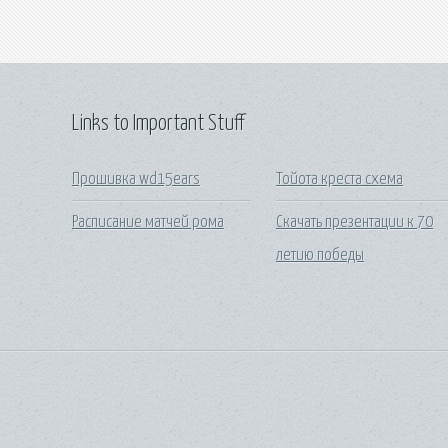
Links to Important Stuff
Прошивка wd15ears
Тойота креста схема
Расписание матчей рома
Скачать презентации к 70
летию победы