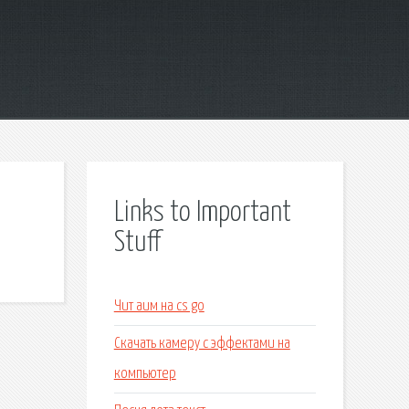
Links to Important
Stuff
Чит аим на cs go
Скачать камеру с эффектами на
компьютер