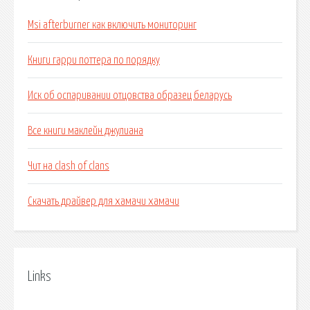
Msi afterburner как включить мониторинг
Книги гарри поттера по порядку
Иск об оспаривании отцовства образец беларусь
Все книги маклейн джулиана
Чит на clash of clans
Скачать драйвер для хамачи хамачи
Links