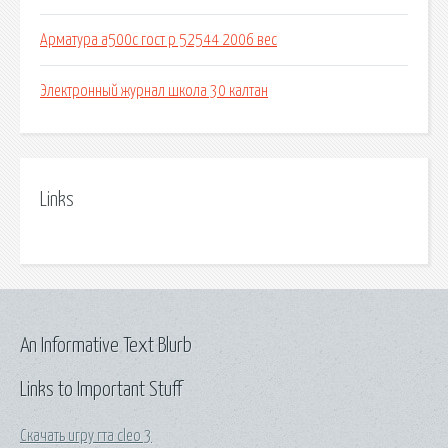
Арматура а500с гост р 52544 2006 вес
Электронный журнал школа 30 калтан
Links
An Informative Text Blurb
Links to Important Stuff
Скачать игру гта cleo 3