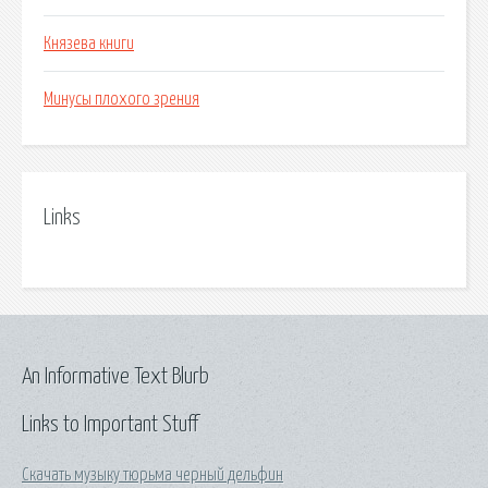
Князева книги
Минусы плохого зрения
Links
An Informative Text Blurb
Links to Important Stuff
Скачать музыку тюрьма черный дельфин