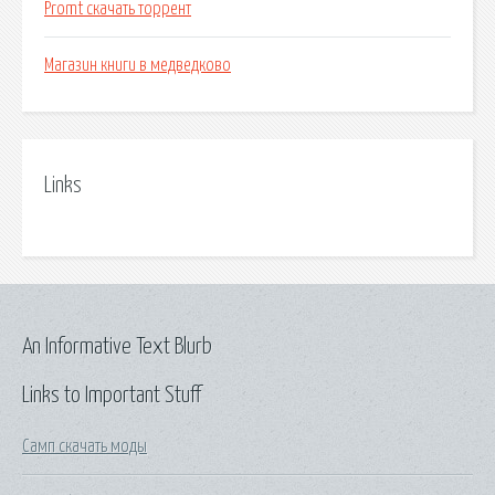
Promt скачать торрент
Магазин книги в медведково
Links
An Informative Text Blurb
Links to Important Stuff
Самп скачать моды