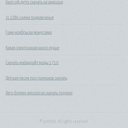
Калл оф дутти скачать на андроид
Js 228v схема подключения
Гимн ноябрьска минусовка
Какая электронная книга лучше
Скачать майнкрафт моды 1710
Детская песня про гномиков скачать
Лего бэтмен антология скачать торрент
© Untitled. All rights reserved.