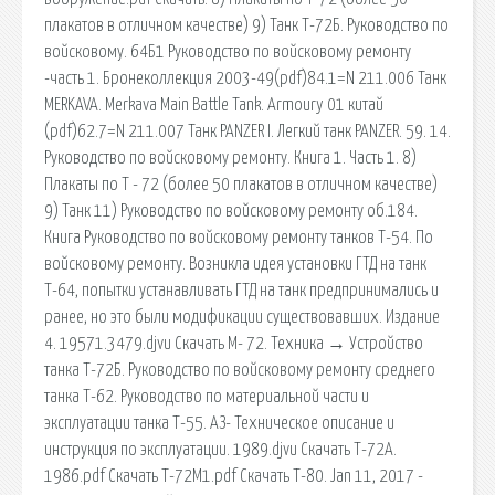
плакатов в отличном качестве) 9) Танк Т-72Б. Руководство по
войсковому. 64Б1 Руководство по войсковому ремонту
-часть 1. Бронеколлекция 2003-49(pdf)84.1=N 211.006 Танк
MERKAVA. Merkava Main Battle Tank. Armoury 01 китай
(pdf)62.7=N 211.007 Танк PANZER I. Легкий танк PANZER. 59. 14.
Руководство по войсковому ремонту. Книга 1. Часть 1. 8)
Плакаты по Т - 72 (более 50 плакатов в отличном качестве)
9) Танк 11) Руководство по войсковому ремонту об.184.
Книга Руководство по войсковому ремонту танков Т-54. По
войсковому ремонту. Возникла идея установки ГТД на танк
Т-64, попытки устанавливать ГТД на танк предпринимались и
ранее, но это были модификации существовавших. Издание
4. 19571.3479.djvu Скачать М- 72. Техника → Устройство
танка Т-72Б. Руководство по войсковому ремонту среднего
танка Т-62. Руководство по материальной части и
эксплуатации танка Т-55. АЗ- Техническое описание и
инструкция по эксплуатации. 1989.djvu Скачать Т-72А.
1986.pdf Скачать Т-72М1.pdf Скачать Т-80. Jan 11, 2017 -