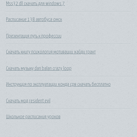
Mss32 dll скачать для windows 7
Расписание 138 автобуса омск
Презентация путь к профессии
Скачать книгу психология мотивации хайди грант
Скачать музыку dan balan crazy loop
Инструкция по эксплуатации хонда срв скачать бесплатно
Скачать мод resident evil
Школьное расписания уроков