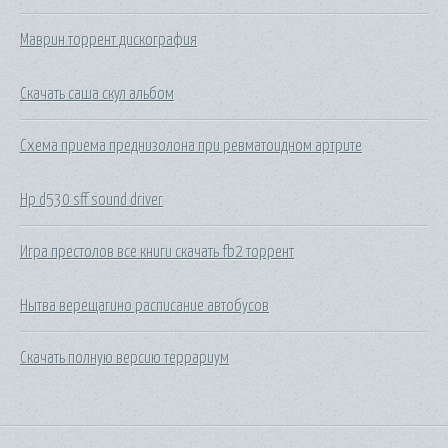
Маврин торрент дискография
Скачать саша скул альбом
Схема приема преднизолона при ревматоидном артрите
Hp d530 sff sound driver
Игра престолов все книги скачать fb2 торрент
Нытва верещагино расписание автобусов
Скачать полную версию террариум