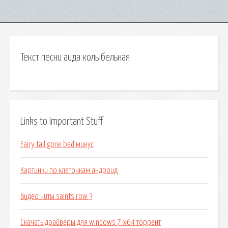
Текст песни аида колыбельная
Links to Important Stuff
Fairy tail gone bad минус
Картинки по клеточкам андроид
Видео читы saints row 3
Скачать драйверы для windows 7 x64 торрент