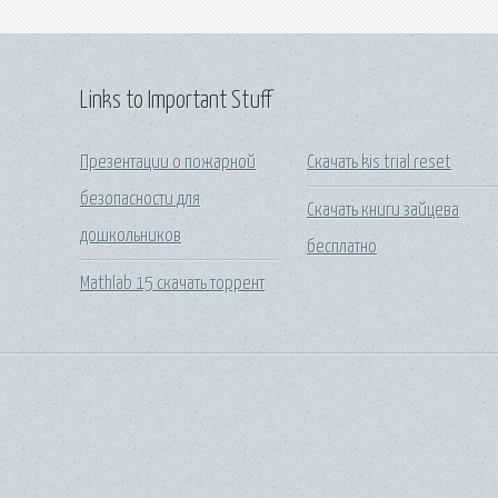
Links to Important Stuff
Презентации о пожарной
Скачать kis trial reset
безопасности для
Скачать книги зайцева
дошкольников
бесплатно
Mathlab 15 скачать торрент