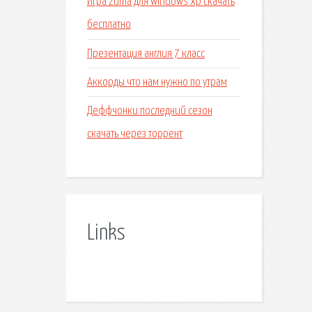
Игра zuma для windows xp скачать
бесплатно
Презентация англия 7 класс
Аккорды что нам нужно по утрам
Деффчонки последний сезон
скачать через торрент
Links