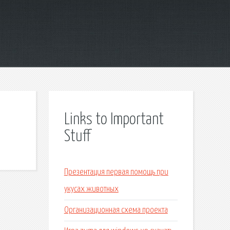
Links to Important
Stuff
Презентация первая помощь при
укусах животных
Организационная схема проекта