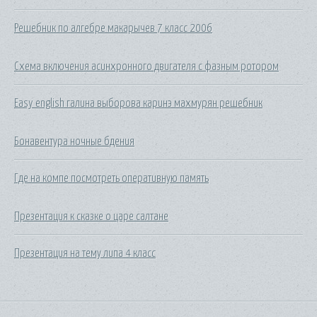
Решебник по алгебре макарычев 7 класс 2006
Схема включения асинхронного двигателя с фазным ротором
Easy english галина выборова каринэ махмурян решебник
Бонавентура ночные бдения
Где на компе посмотреть оперативную память
Презентация к сказке о царе салтане
Презентация на тему липа 4 класс