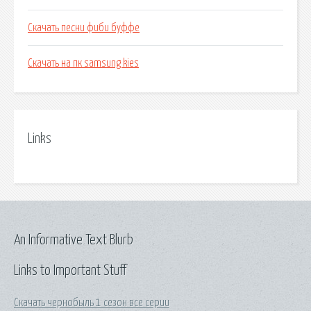
Скачать песни фиби буффе
Скачать на пк samsung kies
Links
An Informative Text Blurb
Links to Important Stuff
Скачать чернобыль 1 сезон все серии