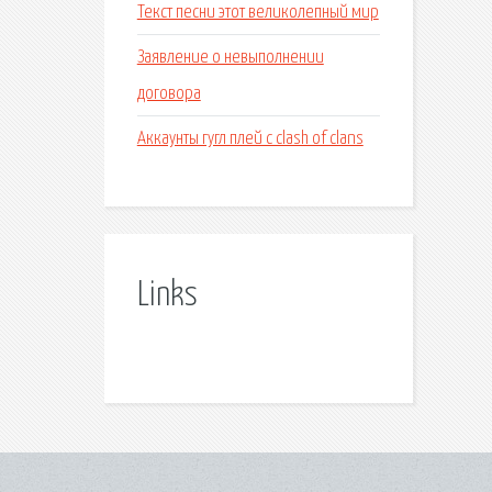
Текст песни этот великолепный мир
Заявление о невыполнении
договора
Аккаунты гугл плей с clash of clans
Links