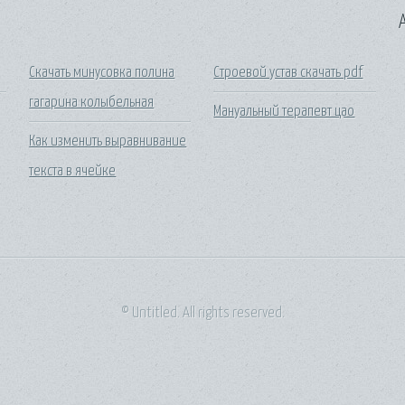
A
Скачать минусовка полина
Строевой устав скачать pdf
гагарина колыбельная
Мануальный терапевт цао
Как изменить выравнивание
текста в ячейке
© Untitled. All rights reserved.