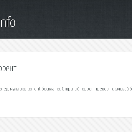
info
ррент
тер, мультики torrent бесплатно. Открытый торрент трекер - скачивай 