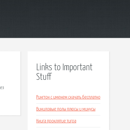
Links to Important
Stuff
без
Рингтон с именем скачать бесплатно
Виниловые полы плюсы и минусы
Книга проклятие тигра