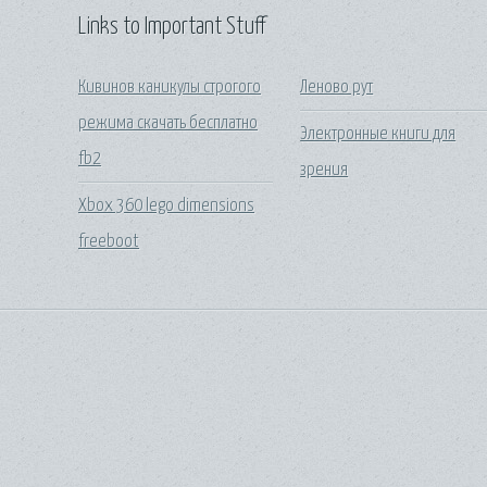
Links to Important Stuff
Кивинов каникулы строгого
Леново рут
режима скачать бесплатно
Электронные книги для
fb2
зрения
Xbox 360 lego dimensions
freeboot