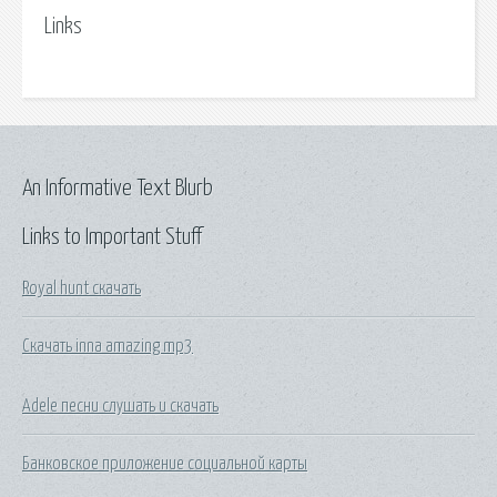
Links
An Informative Text Blurb
Links to Important Stuff
Royal hunt скачать
Скачать inna amazing mp3
Adele песни слушать и скачать
Банковское приложение социальной карты