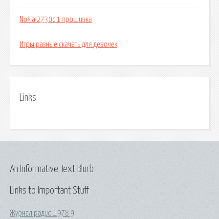
Nokia 2730c 1 прошивка
Игры разные скачать для девочек
Links
An Informative Text Blurb
Links to Important Stuff
Журнал радио 1978 9