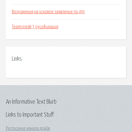
Возражения на исковое заявление по дтп
Teamspeak 3 русификация
Links
An Informative Text Blurb
Links to Important Stuff
Расписание канала драйв