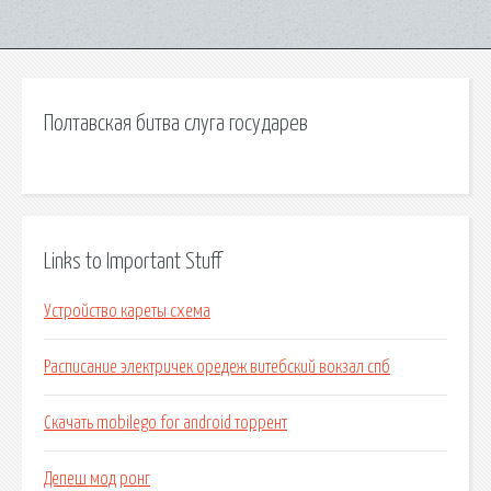
Полтавская битва слуга государев
Links to Important Stuff
Устройство кареты схема
Расписание электричек оредеж витебский вокзал спб
Скачать mobilego for android торрент
Депеш мод ронг