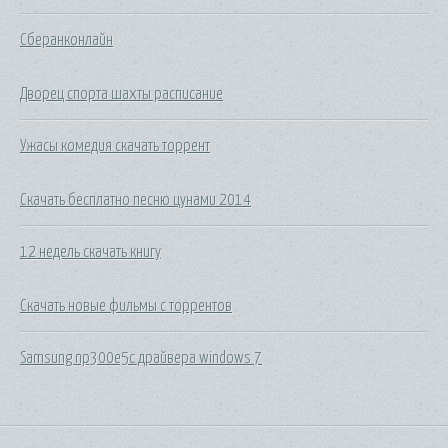
Сберанконлайн
Дворец спорта шахты расписание
Ужасы комедия скачать торрент
Скачать бесплатно песню цунами 2014
12 недель скачать книгу
Скачать новые фильмы с торрентов
Samsung np300e5c драйвера windows 7