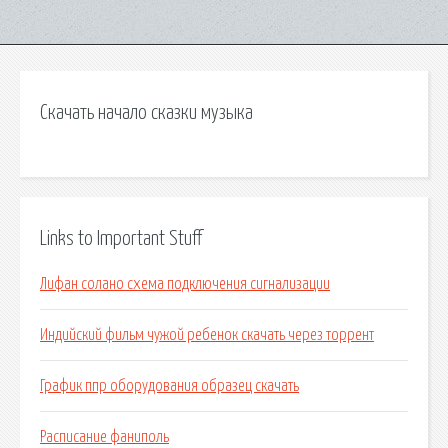
Скачать начало сказки музыка
Links to Important Stuff
Лифан солано схема подключения сигнализации
Индийский фильм чужой ребенок скачать через торрент
График ппр оборудования образец скачать
Расписание фаниполь