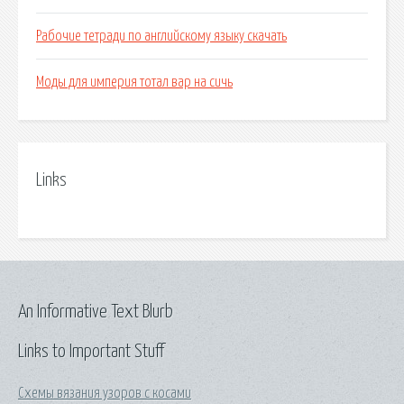
Рабочие тетради по английскому языку скачать
Моды для империя тотал вар на сичь
Links
An Informative Text Blurb
Links to Important Stuff
Схемы вязания узоров с косами